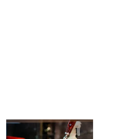
Pasta alla ruota, oftewel pasta uit
een kaaswiel. De vers gekookte
pasta wordt door de binnenkant van
een Parmezaans kaaswiel
gesmeerd, iets voor elke
kaasliefhebber. Hier kan je bij Rome
van genieten. Ook kan je hier je
eigen pasta samen stellen waarbij
je keuze hebt uit verschillende
traditionele Mediterraanse
ingrediënten voor in je pasta. Buiten
het samenstellen van je eigen
pasta, kan je ook kiezen voor een
verse Italiaanse pizza uit de oven.