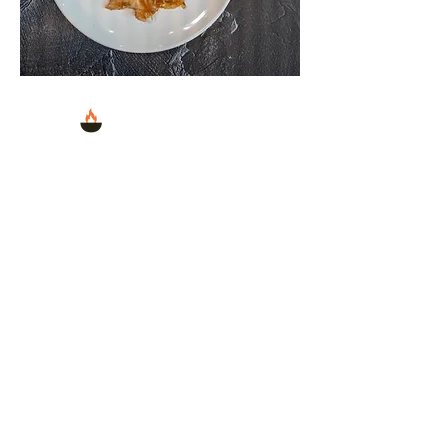
Wok Street
Wil je liever zelf je eten samen
stellen? Neem een kijkje bij de Wok
Street. Hier kun je je eigen
wokgerechten samenstellen. Er is
keuze uit een breed assortiment van
groente, vis en vlees. De chefs
wokken het eten op traditionele
wijze voor je, waarbij je ook kan
kiezen uit een aanbod van
verschillende sauzen.