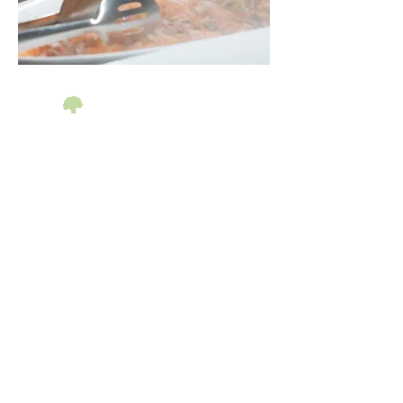
Fresh Market
Bij de verse markt kan je je eigen
salade samenstellen. Er is keuze uit
een breed assortiment met verse
seizoensgroenten en natuurlijk zijn
er ook verschillende soorten
dressings waar je uit kan kiezen.
Liever zin in iets warms? Je kan ook
kiezen voor een van onze
huisgemaakte soepen. Hierbij kan je
vers gebakken brood pakken, iets
wat je maaltijd afmaakt.