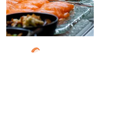
Tokio
Altijd al een keer van Japanse
gerechten willen genieten? Bij Tokio
bieden we een breed assortiment
van Japanse gerechten aan. Deze
worden vers bereid door onze chefs.
Hier heb je de keuze uit
verschillende sushi’s, maki’s, poké
bowls en verse salade. Alsof je je
echt in Tokio bevindt.