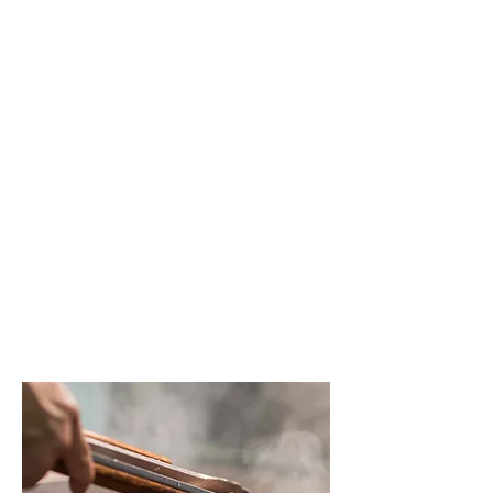
Parijs vind je een culinaire Franse
keuken, waar je kan genieten van
verschillende gerechten. Onze chef
Joël Reintjes maakt verrassende
gerechten voor je klaar naar eigen
keuze. Elke maand veranderen de
gerechten en bereid Joël nieuwe
gerechten voor je van goede
kwaliteit. Je hebt de keuze uit
wisselende vlees, vis en
vegetarische gerechten. Voor ieder
wat wils.