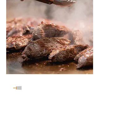
Teppanyaki Street
“Garnalen kom maar halen” - Asong.
Onze top Teppanyaki chef Asong
bakt bij de Teppanyaki street live je
gerecht naar keuze. Bij de
Teppanyaki street wordt je eten
bereid op een unieke manier,