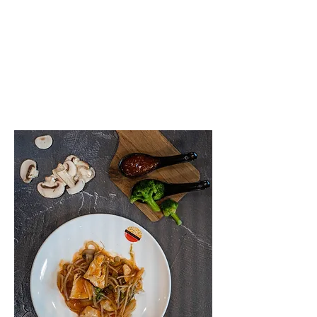
het eten live voor je klaar. Je hebt
hier de keuze uit onder andere
gegrilde kip, spareribs, steaks,
bacon, rib-eye en maiskolven.
Benieuwd wat we nog meer bieden?
Kom dan zeker kijken.