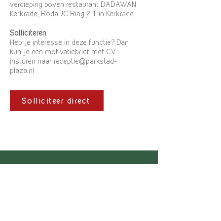
verdieping boven restaurant DADAWAN
Kerkrade, Roda JC Ring 2 T in Kerkrade.
Solliciteren
Heb je interesse in deze functie? Dan
kun je een motivatiebrief met CV
insturen naar
receptie@parkstad-
plaza.nl
Solliciteer direct
fun · food · family